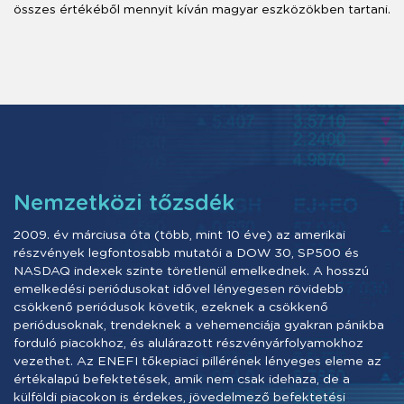
összes értékéből mennyit kíván magyar eszközökben tartani.
Nemzetközi tőzsdék
2009. év márciusa óta (több, mint 10 éve) az amerikai
részvények legfontosabb mutatói a DOW 30, SP500 és
NASDAQ indexek szinte töretlenül emelkednek. A hosszú
emelkedési periódusokat idővel lényegesen rövidebb
csökkenő periódusok követik, ezeknek a csökkenő
periódusoknak, trendeknek a vehemenciája gyakran pánikba
forduló piacokhoz, és alulárazott részvényárfolyamokhoz
vezethet. Az ENEFI tőkepiaci pillérének lényeges eleme az
értékalapú befektetések, amik nem csak idehaza, de a
külföldi piacokon is érdekes, jövedelmező befektetési