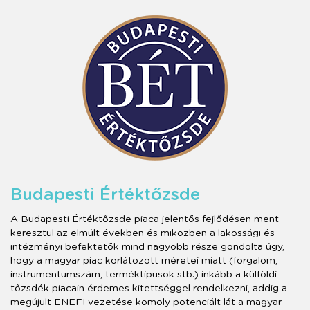
Budapesti Értéktőzsde
A Budapesti Értéktőzsde piaca jelentős fejlődésen ment
keresztül az elmúlt években és miközben a lakossági és
intézményi befektetők mind nagyobb része gondolta úgy,
hogy a magyar piac korlátozott méretei miatt (forgalom,
instrumentumszám, terméktípusok stb.) inkább a külföldi
tőzsdék piacain érdemes kitettséggel rendelkezni, addig a
megújult ENEFI vezetése komoly potenciált lát a magyar