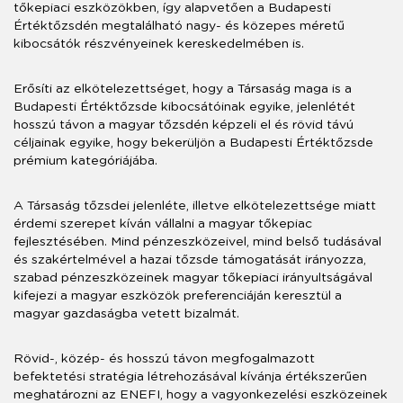
tőkepiaci eszközökben, így alapvetően a Budapesti
Értéktőzsdén megtalálható nagy- és közepes méretű
kibocsátók részvényeinek kereskedelmében is.
Erősíti az elkötelezettséget, hogy a Társaság maga is a
Budapesti Értéktőzsde kibocsátóinak egyike, jelenlétét
hosszú távon a magyar tőzsdén képzeli el és rövid távú
céljainak egyike, hogy bekerüljön a Budapesti Értéktőzsde
prémium kategóriájába.
A Társaság tőzsdei jelenléte, illetve elkötelezettsége miatt
érdemi szerepet kíván vállalni a magyar tőkepiac
fejlesztésében. Mind pénzeszközeivel, mind belső tudásával
és szakértelmével a hazai tőzsde támogatását irányozza,
szabad pénzeszközeinek magyar tőkepiaci irányultságával
kifejezi a magyar eszközök preferenciáján keresztül a
magyar gazdaságba vetett bizalmát.
Rövid-, közép- és hosszú távon megfogalmazott
befektetési stratégia létrehozásával kívánja értékszerűen
meghatározni az ENEFI, hogy a vagyonkezelési eszközeinek