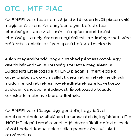
OTC-, MTF PIAC
Az ENEFI vezetése nem zárja ki a tőzsdén kívüli piacon való
megjelenést sem. Amennyiben olyan befektetési
lehetőséget tapasztal – mint tőkepiaci befektetési
lehetőség – amely érdemi megtérülést eredményezhet, kész
erőforrást allokálni az ilyen típusú befektetésekre is.
Külön megemlítendő, hogy a szabad pénzeszközök egy
kisebb hányadával a Társaság szeretne megjelenni a
Budapesti Értéktőzsde XTEND piacán is, mert ebbe a
kategóriába sok olyan vállalat kerülhet, amelyek rendkívüli
módon fejlődhetnek és növekedhetnek az elkövetkező
években és idővel a Budapesti Értéktőzsde tőzsdei
kereskedelmébe is átsorolódhatnak.
Az ENEFI vezetősége úgy gondolja, hogy idővel
emelkedhetnek az általános hozamszintek is, leginkább a FIX
INCOME alapú termékeknél. A jól diverzifikált befektetések
között helyet kaphatnak az állampapírok és a vállalati
kötvények is.