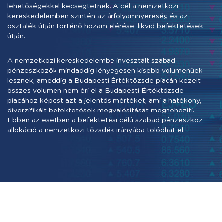
lehetőségekkel kecsegtetnek. A cél a nemzetközi
kereskedelemben szintén az árfolyamnyereség és az
osztalék útján történő hozam elérése, likvid befektetések
útján.
A nemzetközi kereskedelembe invesztált szabad
pénzeszközök mindaddig lényegesen kisebb volumenűek
lesznek, ameddig a Budapesti Értéktőzsde piacán kezelt
összes volumen nem éri el a Budapesti Értéktőzsde
piacához képest azt a jelentős mértéket, ami a hatékony,
diverzifikált befektetések megvalósítását megnehezíti.
Ebben az esetben a befektetési célú szabad pénzeszköz
allokáció a nemzetközi tőzsdék irányába tolódhat el.