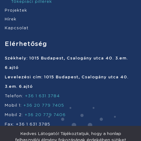
Tőkepiaci pillérek
Projektek
Hírek
Kapcsolat
Elérhetőség
Székhely: 1015 Budapest, Csalogány utca 40. 3.em.
6.ajtó
Levelezési cím: 1015 Budapest, Csalogány utca 40.
3.em. 6.ajtó
Telefon:
+36 1 631 3784
Mobil 1:
+36 20 779 7405
Mobil 2:
+36 20 779 7406
Fax: +36 1 631 3785
Kedves Látogató! Tájékoztatjuk, hogy a honlap
e-mail:
info@enefi.hu
felhasználói élmény fokozásának érdekében sütiket