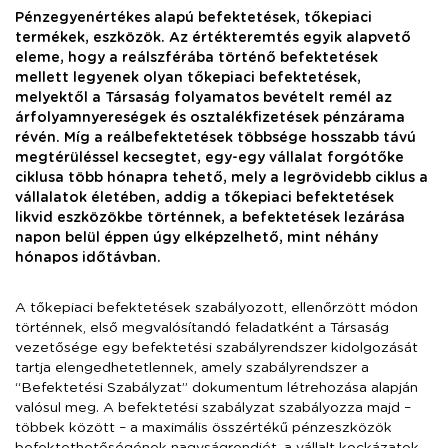
Pénzegyenértékes alapú befektetések, tőkepiaci
termékek, eszközök. Az értékteremtés egyik alapvető
eleme, hogy a reálszférába történő befektetések
mellett legyenek olyan tőkepiaci befektetések,
melyektől a Társaság folyamatos bevételt remél az
árfolyamnyereségek és osztalékfizetések pénzárama
révén. Míg a reálbefektetések többsége hosszabb távú
megtérüléssel kecsegtet, egy-egy vállalat forgótőke
ciklusa több hónapra tehető, mely a legrövidebb ciklus a
vállalatok életében, addig a tőkepiaci befektetések
likvid eszközökbe történnek, a befektetések lezárása
napon belül éppen úgy elképzelhető, mint néhány
hónapos időtávban.
A tőkepiaci befektetések szabályozott, ellenőrzött módon
történnek, első megvalósítandó feladatként a Társaság
vezetősége egy befektetési szabályrendszer kidolgozását
tartja elengedhetetlennek, amely szabályrendszer a
“Befektetési Szabályzat” dokumentum létrehozása alapján
valósul meg. A befektetési szabályzat szabályozza majd –
többek között – a maximális összértékű pénzeszközök