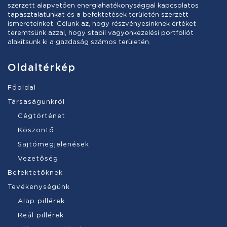
szerzett alapvetően energiahatékonysággal kapcsolatos
tapasztalatunkat és a befektetések területén szerzett
ismereteinket. Célunk az, hogy részvényesinknek értéket
teremtsünk azzal, hogy stabil vagyonkezelési portfoliót
alakítsunk ki a gazdaság számos területén.
Oldaltérkép
Főoldal
Társaságunkról
Cégtörténet
Köszöntő
Sajtómegjelenések
Vezetőség
Befektetőknek
Tevékenységünk
Alap pillérek
Reál pillérek