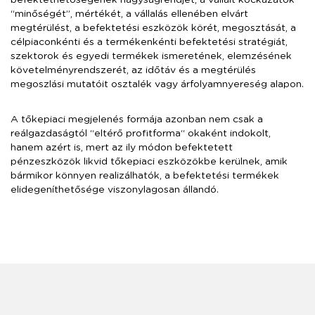
befektethetőségének nagyságrendjét, a vállalt kockázatok
“minőségét”, mértékét, a vállalás ellenében elvárt
megtérülést, a befektetési eszközök körét, megosztását, a
célpiaconkénti és a termékenkénti befektetési stratégiát,
szektorok és egyedi termékek ismeretének, elemzésének
követelményrendszerét, az időtáv és a megtérülés
megoszlási mutatóit osztalék vagy árfolyamnyereség alapon.
A tőkepiaci megjelenés formája azonban nem csak a
reálgazdaságtól “eltérő profitforma“ okaként indokolt,
hanem azért is, mert az ily módon befektetett
pénzeszközök likvid tőkepiaci eszközökbe kerülnek, amik
bármikor könnyen realizálhatók, a befektetési termékek
elidegeníthetősége viszonylagosan állandó.