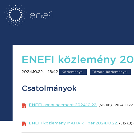
ENEFI közlemény 20
2024.10.22. - 18:42
Közlemények
Tőzsdei közlemények
Csatolmányok
ENEFI announcement 2024.10.22.
(512 kB) - 2024.10.22.
ENEFI közlemény MAHART per 2024.10.22.
(515 kB) 