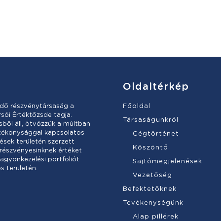
Oldaltérkép
dő részvénytársaság a
Főoldal
sói Értéktőzsde tagja.
Társaságunkról
ől áll, ötvözzük a múltban
atékonysággal kapcsolatos
Cégtörténet
ések területén szerzett
Köszöntő
 részvényesinknek értéket
vagyonkezelési portfoliót
Sajtómegjelenések
s területén.
Vezetőség
Befektetőknek
Tevékenységünk
Alap pillérek