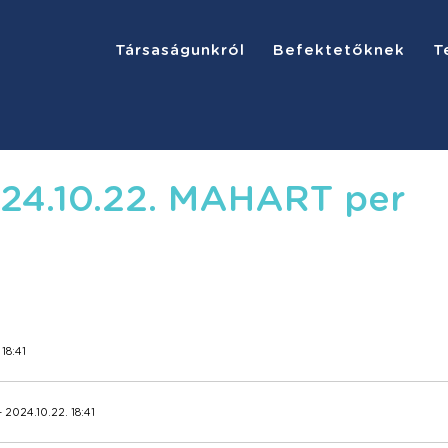
Társaságunkról
Befektetőknek
T
24.10.22. MAHART per
 18:41
- 2024.10.22. 18:41