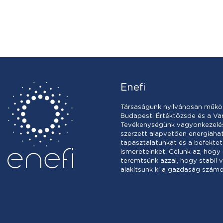
Enefi
Társaságunk nyilvánosan műkö
Budapesti Értéktőzsde és a Var
Tevékenységünk vagyonkezelésb
szerzett alapvetően energiah
tapasztalatunkat és a befektet
ismereteinket. Célunk az, hogy
teremtsünk azzal, hogy stabil 
alakítsunk ki a gazdaság számo