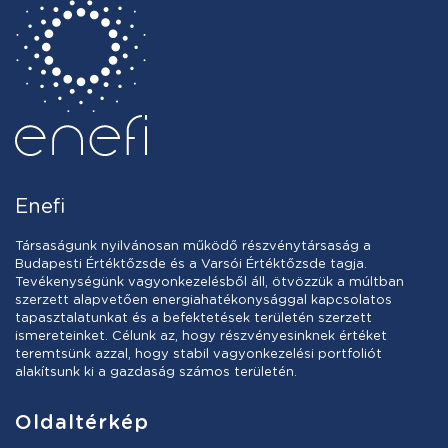
Enefi
Társaságunk nyilvánosan működő részvénytársaság a
Budapesti Értéktőzsde és a Varsói Értéktőzsde tagja.
Tevékenységünk vagyonkezelésből áll, ötvözzük a múltban
szerzett alapvetően energiahatékonysággal kapcsolatos
tapasztalatunkat és a befektetések területén szerzett
ismereteinket. Célunk az, hogy részvényesinknek értéket
teremtsünk azzal, hogy stabil vagyonkezelési portfoliót
alakítsunk ki a gazdaság számos területén.
Oldaltérkép