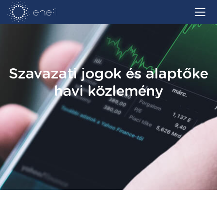
Szavazati jogok és alaptőke
havi közlemény