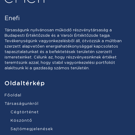
Enefi
Társaságunk nyilvánosan működő részvénytársaság a
Budapesti Értéktőzsde és a Varsói Értéktőzsde tagja.
Tevékenységünk vagyonkezelésből áll, ötvözzük a múltban
szerzett alapvetően energiahatékonysággal kapcsolatos
tapasztalatunkat és a befektetések területén szerzett
ismereteinket. Célunk az, hogy részvényesinknek értéket
teremtsünk azzal, hogy stabil vagyonkezelési portfoliót
alakítsunk ki a gazdaság számos területén.
Oldaltérkép
Főoldal
Társaságunkról
Cégtörténet
Köszöntő
Sajtómegjelenések