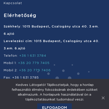
Kapcsolat
Elérhetőség
Székhely: 1015 Budapest, Csalogány utca 40. 3.em.
6.ajtó
Levelezési cím: 1015 Budapest, Csalogány utca 40.
3.em. 6.ajtó
Telefon:
+36 1 631 3784
Mobil 1:
+36 20 779 7405
Mobil 2:
+36 20 779 7406
Fax: +36 1 631 3785
Kedves Látogató! Tájékoztatjuk, hogy a honlap
e-mail:
info@enefi.hu
felhasználói élmény fokozásának érdekében sütiket
alkalmazunk. A honlapunk használatával ön a
tájékoztatásunkat tudomásul veszi.
Enefi Vagyonkezelő Nyrt. 2011 © Minden jog fenntartva.
ELFOGADOM