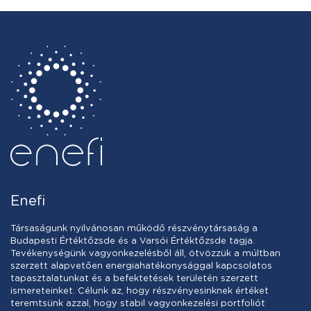
Enefi
Társaságunk nyilvánosan működő részvénytársaság a
Budapesti Értéktőzsde és a Varsói Értéktőzsde tagja.
Tevékenységünk vagyonkezelésből áll, ötvözzük a múltban
szerzett alapvetően energiahatékonysággal kapcsolatos
tapasztalatunkat és a befektetések területén szerzett
ismereteinket. Célunk az, hogy részvényesinknek értéket
teremtsünk azzal, hogy stabil vagyonkezelési portfoliót