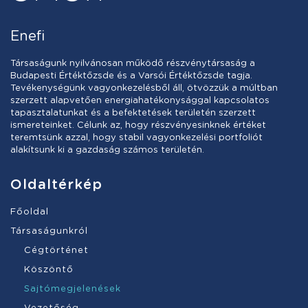
Enefi
Társaságunk nyilvánosan működő részvénytársaság a
Budapesti Értéktőzsde és a Varsói Értéktőzsde tagja.
Tevékenységünk vagyonkezelésből áll, ötvözzük a múltban
szerzett alapvetően energiahatékonysággal kapcsolatos
tapasztalatunkat és a befektetések területén szerzett
ismereteinket. Célunk az, hogy részvényesinknek értéket
teremtsünk azzal, hogy stabil vagyonkezelési portfoliót
alakítsunk ki a gazdaság számos területén.
Oldaltérkép
Főoldal
Társaságunkról
Cégtörténet
Köszöntő
Sajtómegjelenések