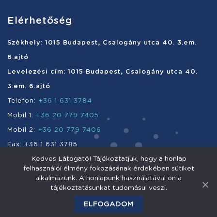
Elérhetőség
Székhely: 1015 Budapest, Csalogány utca 40. 3.em.
6.ajtó
Levelezési cím: 1015 Budapest, Csalogány utca 40.
3.em. 6.ajtó
Telefon:
+36 1 631 3784
Mobil 1:
+36 20 779 7405
Mobil 2:
+36 20 779 7406
Fax: +36 1 631 3785
Kedves Látogató! Tájékoztatjuk, hogy a honlap
e-mail:
info@enefi.hu
felhasználói élmény fokozásának érdekében sütiket
alkalmazunk. A honlapunk használatával ön a
tájékoztatásunkat tudomásul veszi.
Enefi Vagyonkezelő Nyrt. 2011 © Minden jog fenntartva.
ELFOGADOM
Impresszum
Adatkezelés
Jogi nyilatkozat