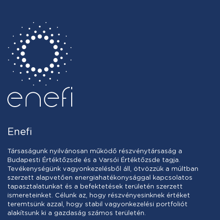
Enefi
Társaságunk nyilvánosan működő részvénytársaság a
Budapesti Értéktőzsde és a Varsói Értéktőzsde tagja.
Tevékenységünk vagyonkezelésből áll, ötvözzük a múltban
szerzett alapvetően energiahatékonysággal kapcsolatos
tapasztalatunkat és a befektetések területén szerzett
ismereteinket. Célunk az, hogy részvényesinknek értéket
teremtsünk azzal, hogy stabil vagyonkezelési portfoliót
alakítsunk ki a gazdaság számos területén.