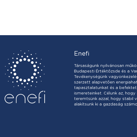
Enefi
Társaságunk nyilvánosan műkö
Budapesti Értéktőzsde és a Var
Tevékenységünk vagyonkezelésb
szerzett alapvetően energiah
tapasztalatunkat és a befektet
ismereteinket. Célunk az, hogy
teremtsünk azzal, hogy stabil 
alakítsunk ki a gazdaság számo