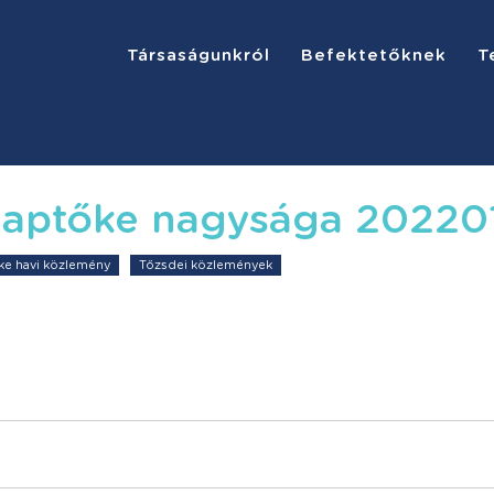
Társaságunkról
Befektetőknek
T
alaptőke nagysága 20220
őke havi közlemény
Tőzsdei közlemények