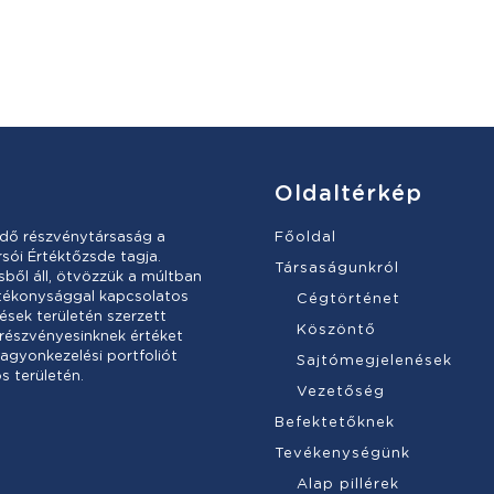
Oldaltérkép
dő részvénytársaság a
Főoldal
sói Értéktőzsde tagja.
Társaságunkról
ől áll, ötvözzük a múltban
atékonysággal kapcsolatos
Cégtörténet
ések területén szerzett
Köszöntő
 részvényesinknek értéket
vagyonkezelési portfoliót
Sajtómegjelenések
s területén.
Vezetőség
Befektetőknek
Tevékenységünk
Alap pillérek