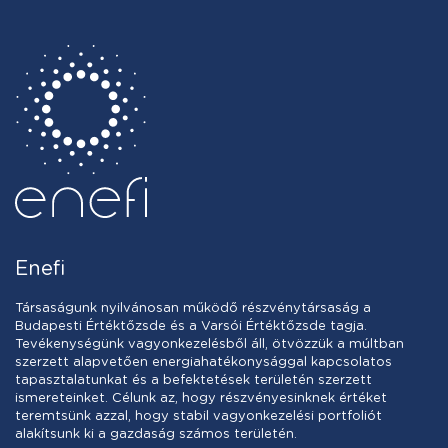
Enefi
Társaságunk nyilvánosan működő részvénytársaság a
Budapesti Értéktőzsde és a Varsói Értéktőzsde tagja.
Tevékenységünk vagyonkezelésből áll, ötvözzük a múltban
szerzett alapvetően energiahatékonysággal kapcsolatos
tapasztalatunkat és a befektetések területén szerzett
ismereteinket. Célunk az, hogy részvényesinknek értéket
teremtsünk azzal, hogy stabil vagyonkezelési portfoliót
alakítsunk ki a gazdaság számos területén.