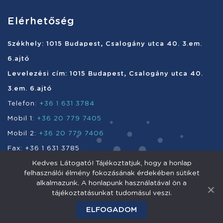
Elérhetőség
Székhely: 1015 Budapest, Csalogány utca 40. 3.em.
6.ajtó
Levelezési cím: 1015 Budapest, Csalogány utca 40.
3.em. 6.ajtó
Telefon:
+36 1 631 3784
Mobil 1:
+36 20 779 7405
Mobil 2:
+36 20 779 7406
Fax: +36 1 631 3785
Kedves Látogató! Tájékoztatjuk, hogy a honlap
e-mail:
info@enefi.hu
felhasználói élmény fokozásának érdekében sütiket
alkalmazunk. A honlapunk használatával ön a
tájékoztatásunkat tudomásul veszi.
Enefi Vagyonkezelő Nyrt. 2011 © Minden jog fenntartva.
ELFOGADOM
Impresszum
Adatkezelés
Jogi nyilatkozat