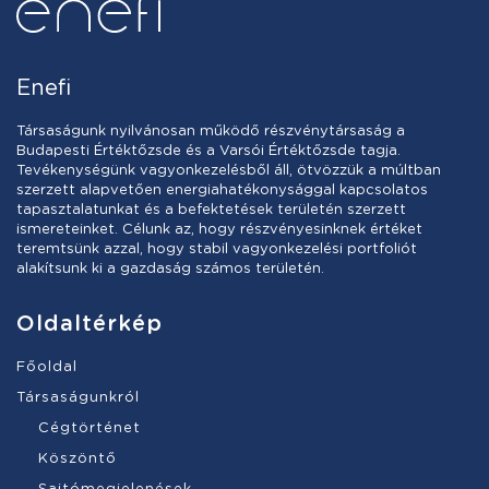
Enefi
Társaságunk nyilvánosan működő részvénytársaság a
Budapesti Értéktőzsde és a Varsói Értéktőzsde tagja.
Tevékenységünk vagyonkezelésből áll, ötvözzük a múltban
szerzett alapvetően energiahatékonysággal kapcsolatos
tapasztalatunkat és a befektetések területén szerzett
ismereteinket. Célunk az, hogy részvényesinknek értéket
teremtsünk azzal, hogy stabil vagyonkezelési portfoliót
alakítsunk ki a gazdaság számos területén.
Oldaltérkép
Főoldal
Társaságunkról
Cégtörténet
Köszöntő