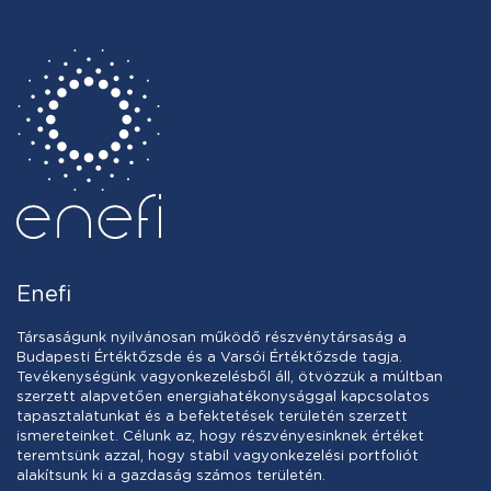
Enefi
Társaságunk nyilvánosan működő részvénytársaság a
Budapesti Értéktőzsde és a Varsói Értéktőzsde tagja.
Tevékenységünk vagyonkezelésből áll, ötvözzük a múltban
szerzett alapvetően energiahatékonysággal kapcsolatos
tapasztalatunkat és a befektetések területén szerzett
ismereteinket. Célunk az, hogy részvényesinknek értéket
teremtsünk azzal, hogy stabil vagyonkezelési portfoliót
alakítsunk ki a gazdaság számos területén.