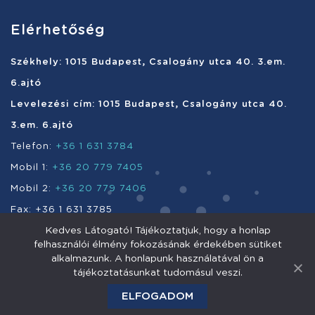
Elérhetőség
Székhely: 1015 Budapest, Csalogány utca 40. 3.em.
6.ajtó
Levelezési cím: 1015 Budapest, Csalogány utca 40.
3.em. 6.ajtó
Telefon:
+36 1 631 3784
Mobil 1:
+36 20 779 7405
Mobil 2:
+36 20 779 7406
Fax: +36 1 631 3785
Kedves Látogató! Tájékoztatjuk, hogy a honlap
e-mail:
info@enefi.hu
felhasználói élmény fokozásának érdekében sütiket
alkalmazunk. A honlapunk használatával ön a
tájékoztatásunkat tudomásul veszi.
Enefi Vagyonkezelő Nyrt. 2011 © Minden jog fenntartva.
ELFOGADOM
Impresszum
Adatkezelés
Jogi nyilatkozat