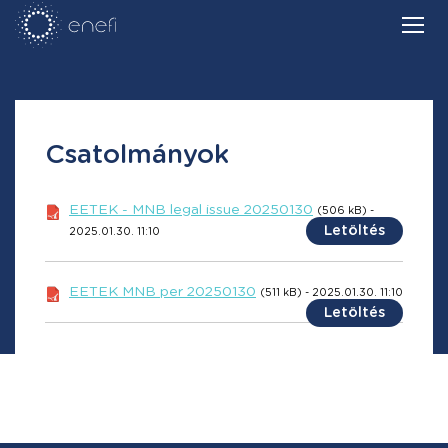
Csatolmányok
EETEK - MNB legal issue 20250130
(506 kB) -
Letöltés
2025.01.30. 11:10
EETEK MNB per 20250130
(511 kB) - 2025.01.30. 11:10
Letöltés