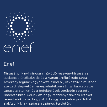
Enefi
Társaságunk nyilvánosan működő részvénytársaság a
Budapesti Értéktőzsde és a Varsói Értéktőzsde tagja.
Tevékenységünk vagyonkezelésből áll, ötvözzük a múltban
szerzett alapvetően energiahatékonysággal kapcsolatos
tapasztalatunkat és a befektetések területén szerzett
ismereteinket. Célunk az, hogy részvényesinknek értéket
teremtsünk azzal, hogy stabil vagyonkezelési portfoliót
alakítsunk ki a gazdaság számos területén.