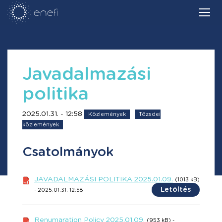
Javadalmazási
politika
2025.01.31. - 12:58
Közlemények
Tőzsdei
közlemények
Csatolmányok
JAVADALMAZÁSI POLITIKA 2025.01.09.
(1013 kB)
Letöltés
- 2025.01.31. 12:58
Renumaration Policy 2025.01.09.
(953 kB) -