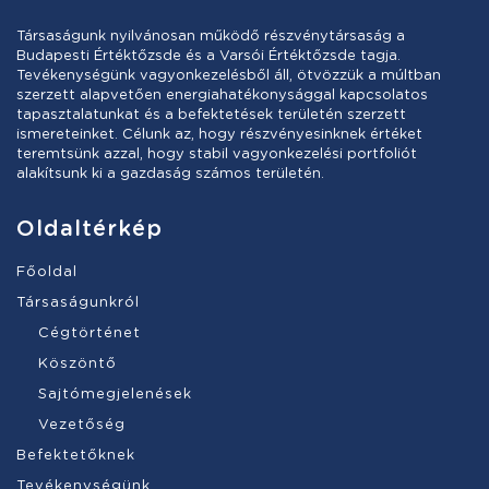
Társaságunk nyilvánosan működő részvénytársaság a
Budapesti Értéktőzsde és a Varsói Értéktőzsde tagja.
Tevékenységünk vagyonkezelésből áll, ötvözzük a múltban
szerzett alapvetően energiahatékonysággal kapcsolatos
tapasztalatunkat és a befektetések területén szerzett
ismereteinket. Célunk az, hogy részvényesinknek értéket
teremtsünk azzal, hogy stabil vagyonkezelési portfoliót
alakítsunk ki a gazdaság számos területén.
Oldaltérkép
Főoldal
Társaságunkról
Cégtörténet
Köszöntő
Sajtómegjelenések
Vezetőség
Befektetőknek
Tevékenységünk