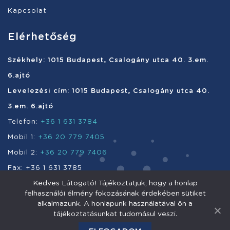
Kapcsolat
Elérhetőség
Székhely: 1015 Budapest, Csalogány utca 40. 3.em.
6.ajtó
Levelezési cím: 1015 Budapest, Csalogány utca 40.
3.em. 6.ajtó
Telefon:
+36 1 631 3784
Mobil 1:
+36 20 779 7405
Mobil 2:
+36 20 779 7406
Fax: +36 1 631 3785
Kedves Látogató! Tájékoztatjuk, hogy a honlap
e-mail:
info@enefi.hu
felhasználói élmény fokozásának érdekében sütiket
alkalmazunk. A honlapunk használatával ön a
tájékoztatásunkat tudomásul veszi.
Enefi Vagyonkezelő Nyrt. 2011 © Minden jog fenntartva.