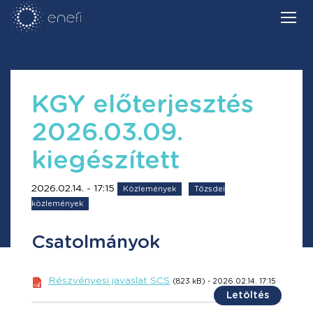
KGY előterjesztés
2026.03.09.
kiegészített
2026.02.14. - 17:15
Közlemények
Tőzsdei
közlemények
Csatolmányok
Részvényesi javaslat SCS
(823 kB) - 2026.02.14. 17:15
Letöltés