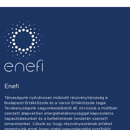
Enefi
Társaságunk nyilvánosan működő részvénytársaság a
Budapesti Értéktőzsde és a Varsói Értéktőzsde tagja.
Tevékenységünk vagyonkezelésből áll, ötvözzük a múltban
szerzett alapvetően energiahatékonysággal kapcsolatos
tapasztalatunkat és a befektetések területén szerzett
ismereteinket. Célunk az, hogy részvényesinknek értéket
teremtsünk azzal, hogy stabil vagyonkezelési portfoliót