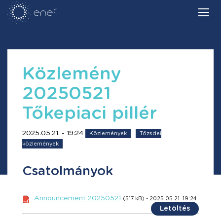
Közlemény
20250521
Tőkepiaci pillér
2025.05.21. - 19:24
Közlemények
Tőzsdei
közlemények
Csatolmányok
Announcement 20250521
(517 kB) - 2025.05.21. 19:24
Letöltés