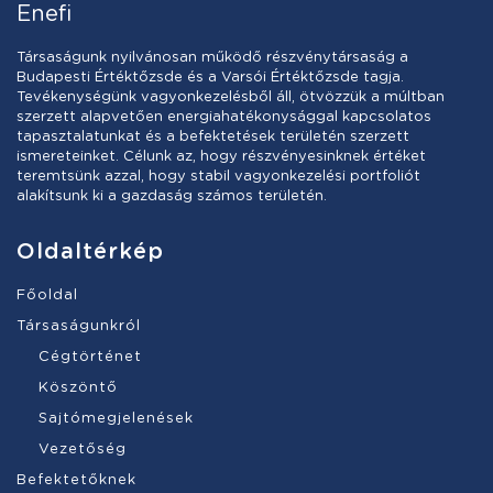
Enefi
Társaságunk nyilvánosan működő részvénytársaság a
Budapesti Értéktőzsde és a Varsói Értéktőzsde tagja.
Tevékenységünk vagyonkezelésből áll, ötvözzük a múltban
szerzett alapvetően energiahatékonysággal kapcsolatos
tapasztalatunkat és a befektetések területén szerzett
ismereteinket. Célunk az, hogy részvényesinknek értéket
teremtsünk azzal, hogy stabil vagyonkezelési portfoliót
alakítsunk ki a gazdaság számos területén.
Oldaltérkép
Főoldal
Társaságunkról
Cégtörténet
Köszöntő
Sajtómegjelenések
Vezetőség
Befektetőknek