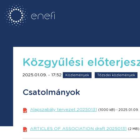
Közgyűlési előterjes
2025.01.09. - 17:52
Közlemények
Tőzsdei közlemények
Csatolmányok
Alapszabály tervezet 20250131
(1000 kB) - 2025.01.09. 
ARTICLES OF ASSOCIATION draft 20250131
(2 MB) 