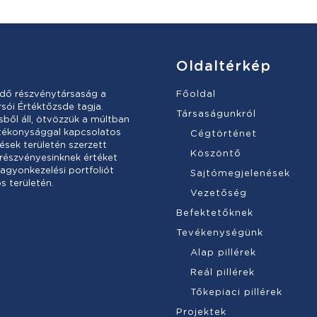
Oldaltérkép
dő részvénytársaság a
Főoldal
sói Értéktőzsde tagja.
Társaságunkról
ől áll, ötvözzük a múltban
atékonysággal kapcsolatos
Cégtörténet
ések területén szerzett
Köszöntő
 részvényesinknek értéket
vagyonkezelési portfoliót
Sajtómegjelenések
s területén.
Vezetőség
Befektetőknek
Tevékenységünk
Alap pillérek
Reál pillérek
Tőkepiaci pillérek
Projektek