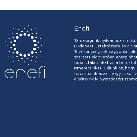
Enefi
Társaságunk nyilvánosan műkö
Budapesti Értéktőzsde és a Var
Tevékenységünk vagyonkezelésb
szerzett alapvetően energiah
tapasztalatunkat és a befektet
ismereteinket. Célunk az, hogy
teremtsünk azzal, hogy stabil 
alakítsunk ki a gazdaság számo