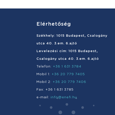
Elérhetőség
Székhely: 1015 Budapest, Csalogány
utca 40. 3.em. 6.ajtó
Levelezési cím: 1015 Budapest,
Csalogány utca 40. 3.em. 6.ajtó
Telefon:
+36 1 631 3784
Mobil 1:
+36 20 779 7405
Mobil 2:
+36 20 779 7406
Fax: +36 1 631 3785
e-mail:
info@enefi.hu