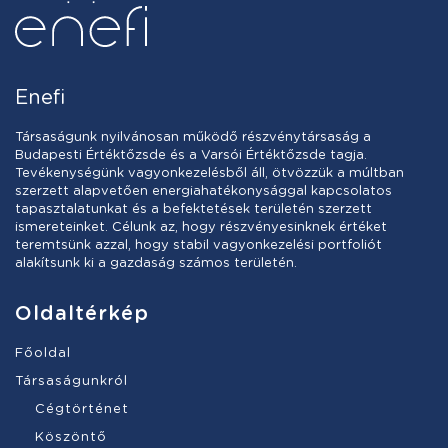
Enefi
Társaságunk nyilvánosan működő részvénytársaság a
Budapesti Értéktőzsde és a Varsói Értéktőzsde tagja.
Tevékenységünk vagyonkezelésből áll, ötvözzük a múltban
szerzett alapvetően energiahatékonysággal kapcsolatos
tapasztalatunkat és a befektetések területén szerzett
ismereteinket. Célunk az, hogy részvényesinknek értéket
teremtsünk azzal, hogy stabil vagyonkezelési portfoliót
alakítsunk ki a gazdaság számos területén.
Oldaltérkép
Főoldal
Társaságunkról
Cégtörténet
Köszöntő