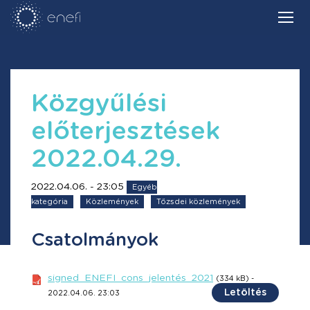
Közgyűlési
előterjesztések
2022.04.29.
2022.04.06. - 23:05
Egyéb
kategória
Közlemények
Tőzsdei közlemények
Csatolmányok
signed_ENEFI_cons_jelentés_2021
(334 kB) -
Letöltés
2022.04.06. 23:03