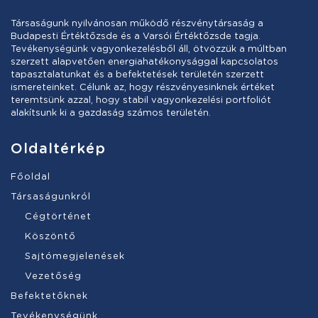
Társaságunk nyilvánosan működő részvénytársaság a
Budapesti Értéktőzsde és a Varsói Értéktőzsde tagja.
Tevékenységünk vagyonkezelésből áll, ötvözzük a múltban
szerzett alapvetően energiahatékonysággal kapcsolatos
tapasztalatunkat és a befektetések területén szerzett
ismereteinket. Célunk az, hogy részvényesinknek értéket
teremtsünk azzal, hogy stabil vagyonkezelési portfoliót
alakítsunk ki a gazdaság számos területén.
Oldaltérkép
Főoldal
Társaságunkról
Cégtörténet
Köszöntő
Sajtómegjelenések
Vezetőség
Befektetőknek
Tevékenységünk