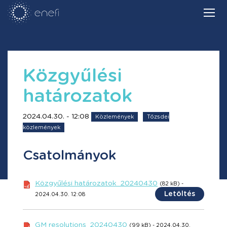
Közgyűlési
határozatok
2024.04.30. - 12:08
Közlemények
Tőzsdei
közlemények
Csatolmányok
Közgyűlési határozatok_20240430
(82 kB) -
Letöltés
2024.04.30. 12:08
GM resolutions_20240430
(99 kB) - 2024.04.30.