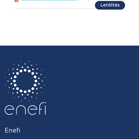
Letöltés
Enefi