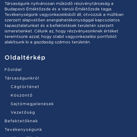
Társaságunk nyilvánosan működő részvénytársaság a
Budapesti Értéktőzsde és a Varsói Értéktőzsde tagja.
Tevékenységünk vagyonkezelésből áll, ötvözzük a múltban
szerzett alapvetően energiahatékonysággal kapcsolatos
tapasztalatunkat és a befektetések területén szerzett
ismereteinket. Célunk az, hogy részvényesinknek értéket
teremtsünk azzal, hogy stabil vagyonkezelési portfoliót
alakítsunk ki a gazdaság számos területén.
Oldaltérkép
Főoldal
Társaságunkról
Cégtörténet
Köszöntő
Sajtómegjelenések
Vezetőség
Befektetőknek
Tevékenységünk