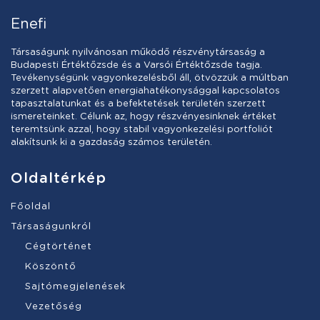
Enefi
Társaságunk nyilvánosan működő részvénytársaság a
Budapesti Értéktőzsde és a Varsói Értéktőzsde tagja.
Tevékenységünk vagyonkezelésből áll, ötvözzük a múltban
szerzett alapvetően energiahatékonysággal kapcsolatos
tapasztalatunkat és a befektetések területén szerzett
ismereteinket. Célunk az, hogy részvényesinknek értéket
teremtsünk azzal, hogy stabil vagyonkezelési portfoliót
alakítsunk ki a gazdaság számos területén.
Oldaltérkép
Főoldal
Társaságunkról
Cégtörténet
Köszöntő
Sajtómegjelenések
Vezetőség