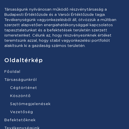
Társaságunk nyilvánosan működő részvénytársaság a
Budapesti Értéktőzsde és a Varsói Értéktőzsde tagja.
Tevékenységünk vagyonkezelésből áll, ötvözzük a múltban
szerzett alapvetően energiahatékonysággal kapcsolatos
tapasztalatunkat és a befektetések területén szerzett
ismereteinket. Célunk az, hogy részvényesinknek értéket
teremtsünk azzal, hogy stabil vagyonkezelési portfoliót
alakítsunk ki a gazdaság számos területén.
Oldaltérkép
Főoldal
Társaságunkról
Cégtörténet
Köszöntő
Sajtómegjelenések
Vezetőség
Befektetőknek
Tevékenységünk