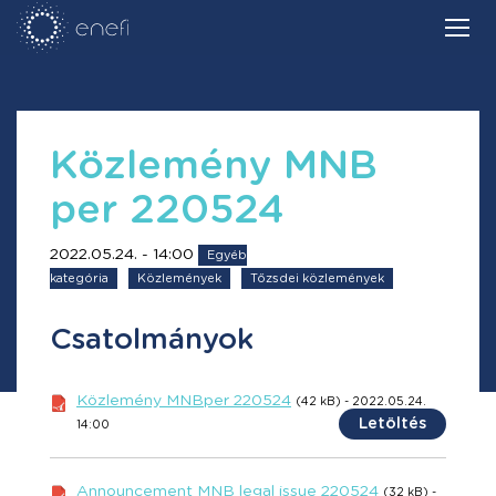
Közlemény MNB
per 220524
2022.05.24. - 14:00
Egyéb
kategória
Közlemények
Tőzsdei közlemények
Csatolmányok
Közlemény MNBper 220524
(42 kB) - 2022.05.24.
Letöltés
14:00
Announcement MNB legal issue 220524
(32 kB) -