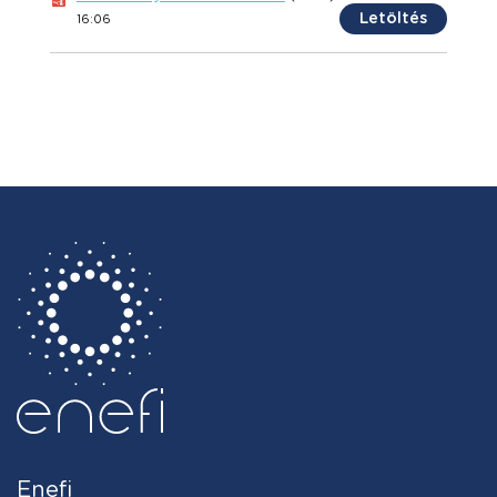
Letöltés
16:06
Enefi