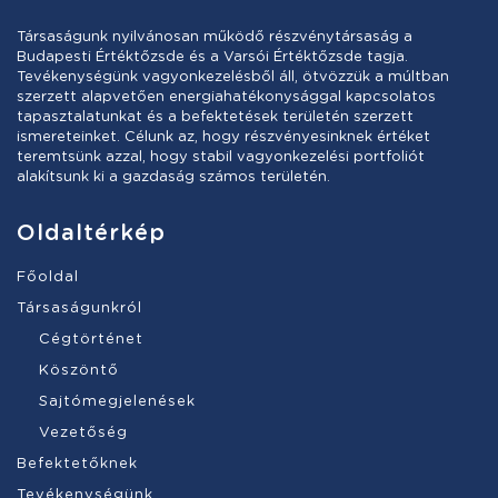
Társaságunk nyilvánosan működő részvénytársaság a
Budapesti Értéktőzsde és a Varsói Értéktőzsde tagja.
Tevékenységünk vagyonkezelésből áll, ötvözzük a múltban
szerzett alapvetően energiahatékonysággal kapcsolatos
tapasztalatunkat és a befektetések területén szerzett
ismereteinket. Célunk az, hogy részvényesinknek értéket
teremtsünk azzal, hogy stabil vagyonkezelési portfoliót
alakítsunk ki a gazdaság számos területén.
Oldaltérkép
Főoldal
Társaságunkról
Cégtörténet
Köszöntő
Sajtómegjelenések
Vezetőség
Befektetőknek
Tevékenységünk