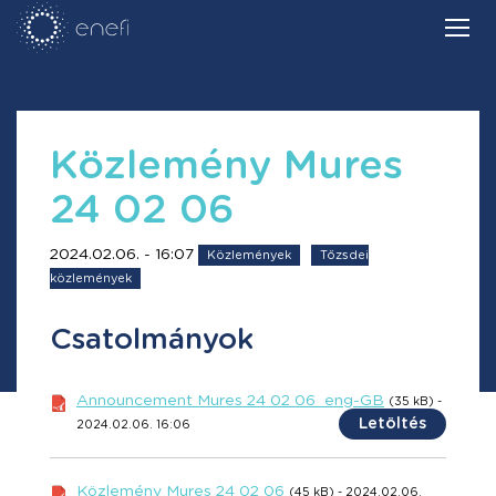
Közlemény Mures
24 02 06
2024.02.06. - 16:07
Közlemények
Tőzsdei
közlemények
Csatolmányok
Announcement Mures 24 02 06_eng-GB
(35 kB) -
Letöltés
2024.02.06. 16:06
Közlemény Mures 24 02 06
(45 kB) - 2024.02.06.