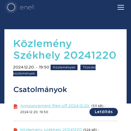
Közlemény
Székhely 20241220
2024.12.20. - 19:50
Közlemények
Tőzsdei
közlemények
Csatolmányok
Announcement Reg off 2024.12.20.
(511 kB) -
Letöltés
2024.12.20. 19:50
Közlemény székhely 20241220
(524 kB) -