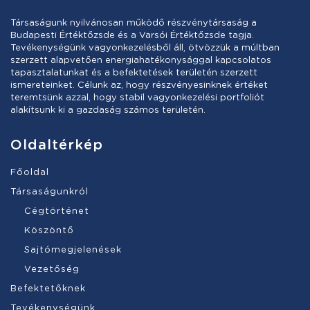
Társaságunk nyilvánosan működő részvénytársaság a
Budapesti Értéktőzsde és a Varsói Értéktőzsde tagja.
Tevékenységünk vagyonkezelésből áll, ötvözzük a múltban
szerzett alapvetően energiahatékonysággal kapcsolatos
tapasztalatunkat és a befektetések területén szerzett
ismereteinket. Célunk az, hogy részvényesinknek értéket
teremtsünk azzal, hogy stabil vagyonkezelési portfoliót
alakítsunk ki a gazdaság számos területén.
Oldaltérkép
Főoldal
Társaságunkról
Cégtörténet
Köszöntő
Sajtómegjelenések
Vezetőség
Befektetőknek
Tevékenységünk