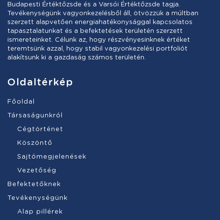
Budapesti Értéktőzsde és a Varsói Értéktőzsde tagja.
Tevékenységünk vagyonkezelésből áll, ötvözzük a múltban
szerzett alapvetően energiahatékonysággal kapcsolatos
tapasztalatunkat és a befektetések területén szerzett
ismereteinket. Célunk az, hogy részvényesinknek értéket
teremtsünk azzal, hogy stabil vagyonkezelési portfoliót
alakítsunk ki a gazdaság számos területén.
Oldaltérkép
Főoldal
Társaságunkról
Cégtörténet
Köszöntő
Sajtómegjelenések
Vezetőség
Befektetőknek
Tevékenységünk
Alap pillérek