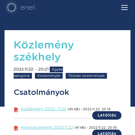
Közlemény
székhely
2022.11.22. - 20:21
Egyéb
kategória
Közlemények
Tőzsdei közlemények
Csatolmányok
Közlemény 2022. 11.22
(45 kB) - 2022.11.22. 20:19
Letöltés
Announcement 2022.11.22
(41 kB) - 2022.11.22. 20:19
Letöltés