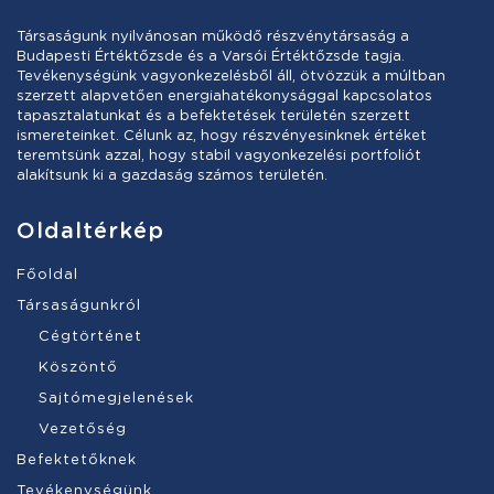
Társaságunk nyilvánosan működő részvénytársaság a
Budapesti Értéktőzsde és a Varsói Értéktőzsde tagja.
Tevékenységünk vagyonkezelésből áll, ötvözzük a múltban
szerzett alapvetően energiahatékonysággal kapcsolatos
tapasztalatunkat és a befektetések területén szerzett
ismereteinket. Célunk az, hogy részvényesinknek értéket
teremtsünk azzal, hogy stabil vagyonkezelési portfoliót
alakítsunk ki a gazdaság számos területén.
Oldaltérkép
Főoldal
Társaságunkról
Cégtörténet
Köszöntő
Sajtómegjelenések
Vezetőség
Befektetőknek
Tevékenységünk