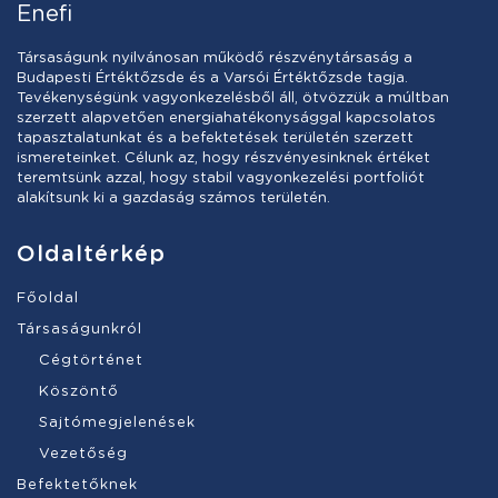
Enefi
Társaságunk nyilvánosan működő részvénytársaság a
Budapesti Értéktőzsde és a Varsói Értéktőzsde tagja.
Tevékenységünk vagyonkezelésből áll, ötvözzük a múltban
szerzett alapvetően energiahatékonysággal kapcsolatos
tapasztalatunkat és a befektetések területén szerzett
ismereteinket. Célunk az, hogy részvényesinknek értéket
teremtsünk azzal, hogy stabil vagyonkezelési portfoliót
alakítsunk ki a gazdaság számos területén.
Oldaltérkép
Főoldal
Társaságunkról
Cégtörténet
Köszöntő
Sajtómegjelenések
Vezetőség
Befektetőknek