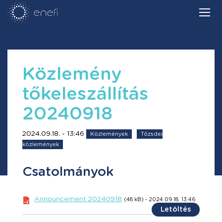
Közlemény
tőkeleszállítás
20240918
2024.09.18. - 13:46
Közlemények
Tőzsdei
közlemények
Csatolmányok
Announcement 20240918
(48 kB) - 2024.09.18. 13:46
Letöltés