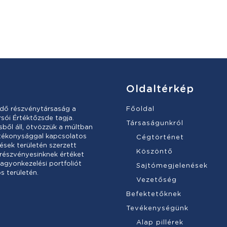
Oldaltérkép
dő részvénytársaság a
Főoldal
sói Értéktőzsde tagja.
Társaságunkról
ől áll, ötvözzük a múltban
atékonysággal kapcsolatos
Cégtörténet
ések területén szerzett
Köszöntő
 részvényesinknek értéket
vagyonkezelési portfoliót
Sajtómegjelenések
s területén.
Vezetőség
Befektetőknek
Tevékenységünk
Alap pillérek