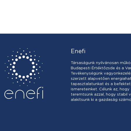
Enefi
Társaságunk nyilvánosan műkö
Budapesti Értéktőzsde és a Var
Tevékenységünk vagyonkezelésb
szerzett alapvetően energiah
tapasztalatunkat és a befektet
ismereteinket. Célunk az, hogy
teremtsünk azzal, hogy stabil 
alakítsunk ki a gazdaság számo