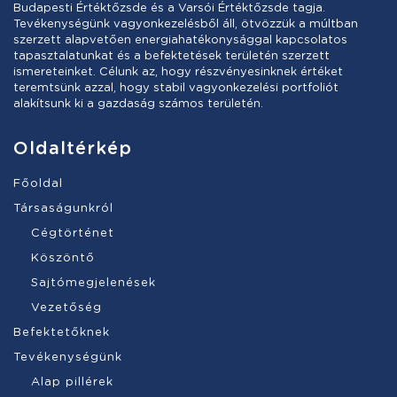
Budapesti Értéktőzsde és a Varsói Értéktőzsde tagja.
Tevékenységünk vagyonkezelésből áll, ötvözzük a múltban
szerzett alapvetően energiahatékonysággal kapcsolatos
tapasztalatunkat és a befektetések területén szerzett
ismereteinket. Célunk az, hogy részvényesinknek értéket
teremtsünk azzal, hogy stabil vagyonkezelési portfoliót
alakítsunk ki a gazdaság számos területén.
Oldaltérkép
Főoldal
Társaságunkról
Cégtörténet
Köszöntő
Sajtómegjelenések
Vezetőség
Befektetőknek
Tevékenységünk
Alap pillérek