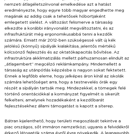
nemzeti átlagéletszínvonal emelkedése azt a hatást
eredményezte, hogy egyre több magyar engedhette meg
magának az addig csak a tehetősek hóbortjaként
emlegetett síelést. A változást felismerve a társaság
elkezdte a korábbi irányvonalát megváltoztatni, és az
infrasfruktúrát még ergonomikusabbá tenni a kezdők
számára. Emiatt már 2012-ben szükségessé vált új kék
jelölésű (könnyű) sípályák kialakítása, jelentős mértékű
kölcsönző fejlesztés és az oktatókapacitás bővítése. Az
infrastruktúra akklimatizálás mellett párhuzamosan elindult az
„átlagembert” megcélzó reklámkampány. Mindemellett a
társaság az utánpótlás képzésbe is nagyon sokat fektetett.
Ennek a legfőbb eleme, hogy jelképes áron kínál az iskolák
számára lehetőséget arra, hogy a testnevelés órák egy
részét a sípályán tartsák meg. Mindezekkel, a tömegek felé
történő orientációkkal a kormányzat figyelmét is sikerült
felkelteni, amelynek hozadékaként a kezdőbarát
fejlesztésekhez állami támogatást is kapott a síterep.
Bátran kijelenthető, hogy területi megoszlását tekintve a
piac országos, sőt immáron nemzetközi, ugyanis a felvidékről
érkező látogatók száma évről évre növekedik. A legnagyobb