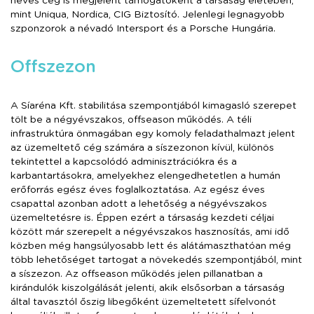
neves cég is megjelent támogatóként a társaság életében,
mint Uniqua, Nordica, CIG Biztosító. Jelenlegi legnagyobb
szponzorok a névadó Intersport és a Porsche Hungária.
Offszezon
A Síaréna Kft. stabilitása szempontjából kimagasló szerepet
tölt be a négyévszakos, offseason működés. A téli
infrastruktúra önmagában egy komoly feladathalmazt jelent
az üzemeltető cég számára a síszezonon kívül, különös
tekintettel a kapcsolódó adminisztrációkra és a
karbantartásokra, amelyekhez elengedhetetlen a humán
erőforrás egész éves foglalkoztatása. Az egész éves
csapattal azonban adott a lehetőség a négyévszakos
üzemeltetésre is. Éppen ezért a társaság kezdeti céljai
között már szerepelt a négyévszakos hasznosítás, ami idő
közben még hangsúlyosabb lett és alátámaszthatóan még
több lehetőséget tartogat a növekedés szempontjából, mint
a síszezon. Az offseason működés jelen pillanatban a
kirándulók kiszolgálását jelenti, akik elsősorban a társaság
által tavasztól őszig libegőként üzemeltetett sífelvonót