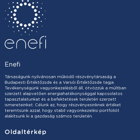
Enefi
Társaságunk nyilvánosan működő részvénytársaság a
Budapesti Értéktőzsde és a Varsói Értéktőzsde tagja.
Tevékenységünk vagyonkezelésből áll, ötvözzük a múltban
szerzett alapvetően energiahatékonysággal kapcsolatos
tapasztalatunkat és a befektetések területén szerzett
ismereteinket. Célunk az, hogy részvényesinknek értéket
teremtsünk azzal, hogy stabil vagyonkezelési portfoliót
alakítsunk ki a gazdaság számos területén.
Oldaltérkép