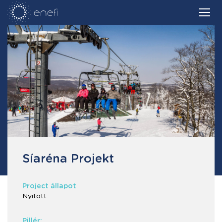
Síaréna Projekt
Project állapot
Nyitott
Pillér: