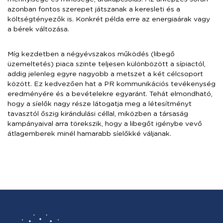
azonban fontos szerepet játszanak a keresleti és a
költségtényezők is. Konkrét példa erre az energiaárak vagy
a bérek változása.
Míg kezdetben a négyévszakos működés (libegő
üzemeltetés) piaca szinte teljesen különbözött a sípiactól,
addig jelenleg egyre nagyobb a metszet a két célcsoport
között. Ez kedvezően hat a PR kommunikációs tevékenység
eredményére és a bevételekre egyaránt. Tehát elmondható,
hogy a síelők nagy része látogatja meg a létesítményt
tavasztól őszig kirándulási céllal, miközben a társaság
kampányaival arra törekszik, hogy a libegőt igénybe vevő
átlagemberek minél hamarabb síelőkké váljanak.