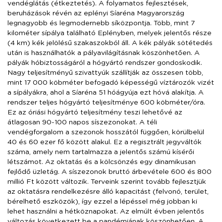
vendéglátás (étkeztetés). A folyamatos fejlesztések,
beruházások révén az eplényi Síaréna Magyarország
legnagyobb és legmodernebb síközpontja. Több, mint 7
kilométer sípálya található Eplényben, melyek jelentős része
(4 km) kék jelölésű szakaszokból áll. A kék pályák sötétedés
után is használhatók a pályavilágításnak köszönhetően. A
pályák hóbiztosságáról a hógyártó rendszer gondoskodik.
Nagy teljesítményű szivattyúk szállítják az összesen több,
mint 17 000 köbméter befogadó képességű víztározók vizét
a sípályákra, ahol a Síaréna 51 hóágyúja ezt hóvá alakítja. A
rendszer teljes hógyártó teljesítménye 600 köbméter/óra.
Ez az óriási hógyártó teljesítmény teszi lehetővé az
átlagosan 90-100 napos síszezonokat. A téli
vendégforgalom a szezonok hosszától függően, körülbelül
40 és 60 ezer fő között alakul. Ez a regisztrált jegyváltók
száma, amely nem tartalmazza a jelentős számú kísérői
létszámot. Az oktatás és a kölcsönzés egy dinamikusan
fejlődő üzletág. A síszezonok bruttó árbevétele 600 és 800
millió Ft között változik. Terveink szerint tovább fejlesztjük
az oktatásra rendelkezésre álló kapacitást (felvonó, terület,
bérelhető eszközök), így ezzel a lépéssel még jobban ki
lehet használni a hétköznapokat. Az elmúlt évben jelentős
változás következett be a pandémiának köszönhetően. A