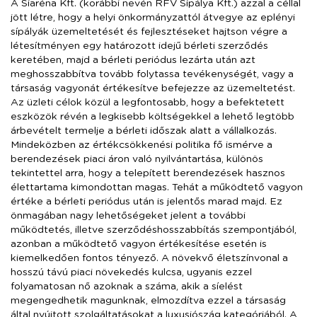
A Síaréna Kft. (korábbi nevén RFV Sípálya Kft.) azzal a céllal
jött létre, hogy a helyi önkormányzattól átvegye az eplényi
sípályák üzemeltetését és fejlesztéseket hajtson végre a
létesítményen egy határozott idejű bérleti szerződés
keretében, majd a bérleti periódus lezárta után azt
meghosszabbítva tovább folytassa tevékenységét, vagy a
társaság vagyonát értékesítve befejezze az üzemeltetést.
Az üzleti célok közül a legfontosabb, hogy a befektetett
eszközök révén a legkisebb költségekkel a lehető legtöbb
árbevételt termelje a bérleti időszak alatt a vállalkozás.
Mindeközben az értékcsökkenési politika fő ismérve a
berendezések piaci áron való nyilvántartása, különös
tekintettel arra, hogy a telepített berendezések hasznos
élettartama kimondottan magas. Tehát a működtető vagyon
értéke a bérleti periódus után is jelentős marad majd. Ez
önmagában nagy lehetőségeket jelent a további
működtetés, illetve szerződéshosszabbítás szempontjából,
azonban a működtető vagyon értékesítése esetén is
kiemelkedően fontos tényező. A növekvő életszínvonal a
hosszú távú piaci növekedés kulcsa, ugyanis ezzel
folyamatosan nő azoknak a száma, akik a síelést
megengedhetik magunknak, elmozdítva ezzel a társaság
által nyújtott szolgáltatásokat a luxusjószág kategóriából. A