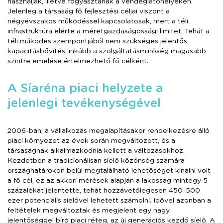
használják, illetve fogyasztanak a vendéglátóhelyeken.
Jelenleg a társaság fő fejlesztési céljai viszont a
négyévszakos működéssel kapcsolatosak, mert a téli
infrastruktúra elérte a méretgazdaságossági limitet. Tehát a
téli működés szempontjából nem szükséges jelentős
kapacitásbővítés, inkább a szolgáltatásminőség magasabb
szintre emelése értelmezhető fő célként.
A Síaréna piaci helyzete a
jelenlegi tevékenységével
2006-ban, a vállalkozás megalapításakor rendelkezésre álló
piaci környezet az évek során megváltozott, és a
társaságnak alkalmazkodnia kellett a változásokhoz.
Kezdetben a tradicionálisan síelő közönség számára
országhatárokon belül megtalálható lehetőséget kínálni volt
a fő cél, ez az akkori mérések alapján a lakosság mintegy 5
százalékát jelentette, tehát hozzávetőlegesen 450-500
ezer potenciális síelővel lehetett számolni. Idővel azonban a
feltételek megváltoztak és megjelent egy nagy
jelentőséggel bíró piaci réteg, az új generációs kezdő síelő. A