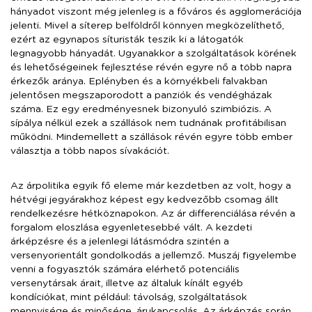
hányadot viszont még jelenleg is a főváros és agglomerációja
jelenti. Mivel a síterep belföldről könnyen megközelíthető,
ezért az egynapos síturisták teszik ki a látogatók
legnagyobb hányadát. Ugyanakkor a szolgáltatások körének
és lehetőségeinek fejlesztése révén egyre nő a több napra
érkezők aránya. Eplényben és a környékbeli falvakban
jelentősen megszaporodott a panziók és vendégházak
száma. Ez egy eredményesnek bizonyuló szimbiózis. A
sípálya nélkül ezek a szállások nem tudnának profitábilisan
működni. Mindemellett a szállások révén egyre több ember
választja a több napos sívakációt.
Az árpolitika egyik fő eleme már kezdetben az volt, hogy a
hétvégi jegyárakhoz képest egy kedvezőbb csomag állt
rendelkezésre hétköznapokon. Az ár differenciálása révén a
forgalom eloszlása egyenletesebbé vált. A kezdeti
árképzésre és a jelenlegi látásmódra szintén a
versenyorientált gondolkodás a jellemző. Muszáj figyelembe
venni a fogyasztók számára elérhető potenciális
versenytársak árait, illetve az általuk kínált egyéb
kondíciókat, mint például: távolság, szolgáltatások
mennyisége és minősége, árukapcsolás. Az árképzés során