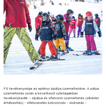
Fő tevékenysége az eplényi sípálya üzemeltetése. A pálya
üzemeltetés során a következő üzletágakban
tevékenykedik: – sípálya és sífelvonó üzemeltetés (síbérlet
értékesítés) – sífelszerelés kölcsönzés – síoktatás –