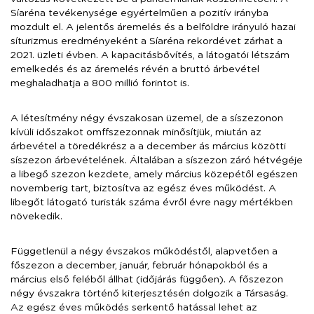
Síaréna tevékenysége egyértelműen a pozitív irányba
mozdult el. A jelentős áremelés és a belföldre irányuló hazai
síturizmus eredményeként a Síaréna rekordévet zárhat a
2021. üzleti évben. A kapacitásbővítés, a látogatói létszám
emelkedés és az áremelés révén a bruttó árbevétel
meghaladhatja a 800 millió forintot is.
A létesítmény négy évszakosan üzemel, de a síszezonon
kívüli időszakot omffszezonnak minősítjük, miután az
árbevétel a töredékrész a a december ás március közötti
síszezon árbevételének. Általában a síszezon záró hétvégéje
a libegő szezon kezdete, amely március közepétől egészen
novemberig tart, biztosítva az egész éves működést. A
libegőt látogató turisták száma évről évre nagy mértékben
növekedik.
Függetlenül a négy évszakos működéstől, alapvetően a
főszezon a december, január, február hónapokból és a
március első feléből állhat (időjárás függően). A főszezon
négy évszakra történő kiterjesztésén dolgozik a Társaság.
Az egész éves működés serkentő hatással lehet az