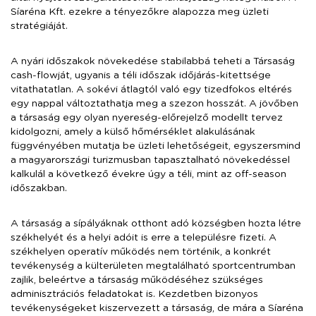
Síaréna Kft. ezekre a tényezőkre alapozza meg üzleti
stratégiáját.
A nyári időszakok növekedése stabilabbá teheti a Társaság
cash-flowját, ugyanis a téli időszak időjárás-kitettsége
vitathatatlan. A sokévi átlagtól való egy tizedfokos eltérés
egy nappal változtathatja meg a szezon hosszát. A jövőben
a társaság egy olyan nyereség-előrejelző modellt tervez
kidolgozni, amely a külső hőmérséklet alakulásának
függvényében mutatja be üzleti lehetőségeit, egyszersmind
a magyarországi turizmusban tapasztalható növekedéssel
kalkulál a következő évekre úgy a téli, mint az off-season
időszakban.
A társaság a sípályáknak otthont adó községben hozta létre
székhelyét és a helyi adóit is erre a településre fizeti. A
székhelyen operatív működés nem történik, a konkrét
tevékenység a külterületen megtalálható sportcentrumban
zajlik, beleértve a társaság működéséhez szükséges
adminisztrációs feladatokat is. Kezdetben bizonyos
tevékenységeket kiszervezett a társaság, de mára a Síaréna