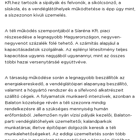
Kft.hez tartozik a sípályák és felvonók, a síkölcsönző, a
síiskola, és a vendéglátóhelyek működtetése is épp úgy mint,
a síszezonon kívüli üzemelés.
A téli működés szempontjából a Síaréna Kft. piaci
részesedése a legnagyobb Magyarországon, negyven-
negyvenöt százalék fölé tehető. A számítás alapjául a
kapacitásadatok szolgálnak. Az eplényi létesítmény teljes
kapacitása ugyanis nagyjából ugyanannyi, mint az összes
többi hazai versenytársáé együttvéve.
A társaság működése során a legnagyobb beszállítók az
energiakereskedő, a vendéglátóipari alapanyag beszállító,
valamint a hógyártó rendszer és a sífelvonó alkatrészeit
szállító cégek. A folyamatok munkaerő intenzívek, azonban a
Balaton közelsége révén a téli szezonra mindig
rendelkezésre áll a szükséges mennyiség humán
erőforrásból. Jellemzően nyári vízisí pályák kezelői, Balaton-
parti vendéglátóhelyek üzemeltetői, kalandparkok
munkatársai, illetve építőipari dolgozók keresik a téli
munkalehetőségeket. Az eddigi üzemeltetés során több