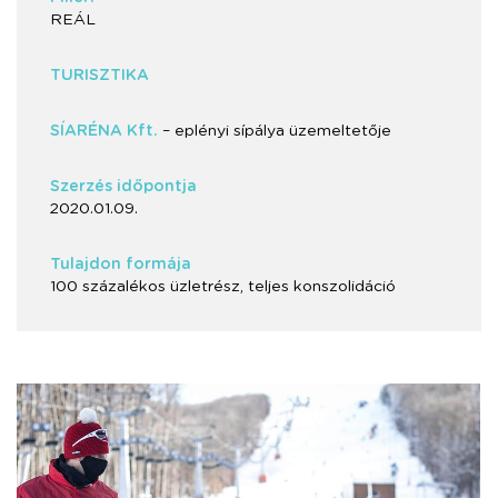
REÁL
TURISZTIKA
SÍARÉNA Kft.
– eplényi sípálya üzemeltetője
Szerzés időpontja
2020.01.09.
Tulajdon formája
100 százalékos üzletrész, teljes konszolidáció