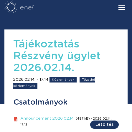
Tájékoztatás
Részvény ügylet
2026.02.14.
2026.02.14. - 17:14
Közlemények
Tőzsdei
közlemények
Csatolmányok
Announcement 2026.02.14.
(497 kB) - 2026.02.14.
Letöltés
17:13