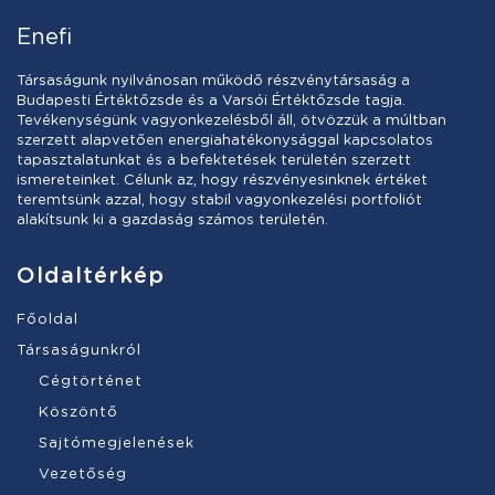
Enefi
Társaságunk nyilvánosan működő részvénytársaság a
Budapesti Értéktőzsde és a Varsói Értéktőzsde tagja.
Tevékenységünk vagyonkezelésből áll, ötvözzük a múltban
szerzett alapvetően energiahatékonysággal kapcsolatos
tapasztalatunkat és a befektetések területén szerzett
ismereteinket. Célunk az, hogy részvényesinknek értéket
teremtsünk azzal, hogy stabil vagyonkezelési portfoliót
alakítsunk ki a gazdaság számos területén.
Oldaltérkép
Főoldal
Társaságunkról
Cégtörténet
Köszöntő
Sajtómegjelenések
Vezetőség