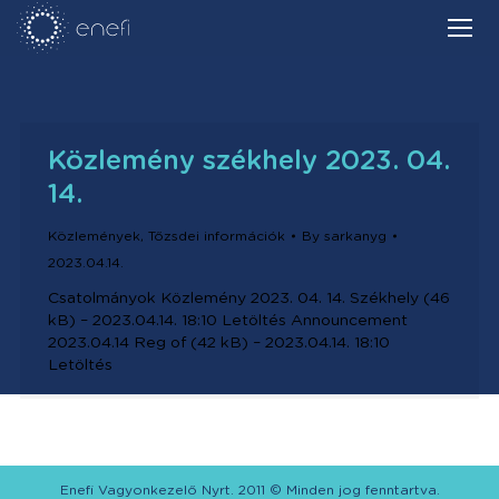
Közlemény székhely 2023. 04.
14.
Közlemények
,
Tőzsdei információk
By
sarkanyg
2023.04.14.
Csatolmányok Közlemény 2023. 04. 14. Székhely (46
kB) – 2023.04.14. 18:10 Letöltés Announcement
2023.04.14 Reg of (42 kB) – 2023.04.14. 18:10
Letöltés
Enefi Vagyonkezelő Nyrt. 2011 © Minden jog fenntartva.