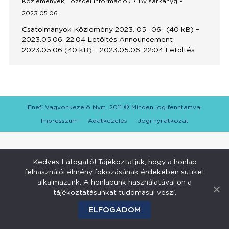
Közlemények
,
Tőzsdei információk
By
sarkanyg
2023.05.06.
Csatolmányok Közlemény 2023. 05- 06- (40 kB) –
2023.05.06. 22:04 Letöltés Announcement
2023.05.06 (40 kB) – 2023.05.06. 22:04 Letöltés
Enefi Vagyonkezelő Nyrt. 2011 © Minden jog fenntartva.
Impresszum
Adatkezelés
Jogi nyilatkozat
Kedves Látogató! Tájékoztatjuk, hogy a honlap
felhasználói élmény fokozásának érdekében sütiket
alkalmazunk. A honlapunk használatával ön a
tájékoztatásunkat tudomásul veszi.
ELFOGADOM