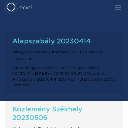
Alapszabály 20230414
Hatályos alapszabály
,
Közlemények
By
sarkanyg
2023.05.06.
Csatolmányok ARTICLES OF ASSOCIATION
20230414 (197 kB) – 2023.05.06. 22:05 Letöltés
Alapszabály 20230414 (200 kB) – 2023.05.06. 22:05
Letöltés
Közlemény Székhely
20230506