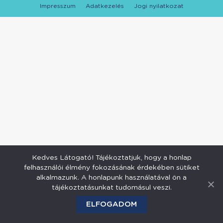
Impresszum
Adatkezelés
Jogi nyilatkozat
Kedves Látogató! Tájékoztatjuk, hogy a honlap
felhasználói élmény fokozásának érdekében sütiket
alkalmazunk. A honlapunk használatával ön a
tájékoztatásunkat tudomásul veszi.
ELFOGADOM