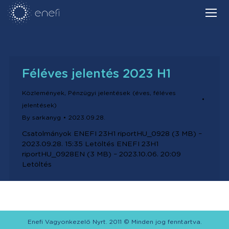
Féléves jelentés 2023 H1
Közlemények
,
Pénzügyi jelentések (éves, féléves
jelentések)
By
sarkanyg
2023.09.28.
Csatolmányok ENEFI 23H1 riportHU_0928 (3 MB) –
2023.09.28. 15:35 Letöltés ENEFI 23H1
riportHU_0928EN (3 MB) – 2023.10.06. 20:09
Letöltés
Enefi Vagyonkezelő Nyrt. 2011 © Minden jog fenntartva.