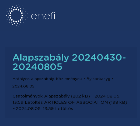
Alapszabály 20240430-
20240805
Hatályos alapszabály
,
Közlemények
By
sarkanyg
2024.08.05.
Csatolmányok Alapszabály (202 kB) – 2024.08.05.
13:59 Letöltés ARTICLES OF ASSOCIATION (198 kB)
– 2024.08.05. 13:59 Letöltés