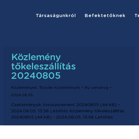
Társaságunkról
Befektetőknek
T
Közlemény
tőkeleszállítás
20240805
Közlemények
,
Tőzsdei közlemények
By
sarkanyg
2024.08.05.
Csatolmányok Announcement 20240805 (44 kB) –
2024.08.05. 13:58 Letöltés Közlemény tőkeleszállítás
20240805 (44 kB) – 2024.08.05. 13:58 Letöltés