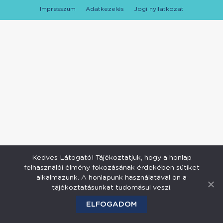
Impresszum
Adatkezelés
Jogi nyilatkozat
Kedves Látogató! Tájékoztatjuk, hogy a honlap
felhasználói élmény fokozásának érdekében sütiket
alkalmazunk. A honlapunk használatával ön a
tájékoztatásunkat tudomásul veszi.
ELFOGADOM