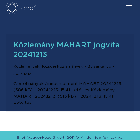
Közlemény MAHART jogvita
20241213
Közlemények
,
Tőzsdei közlemények
By
sarkanyg
2024.12.13.
Csatolmányok Announcement MAHART 2024.12.13.
(586 kB) – 2024.12.13. 15:41 Letöltés Közlemény
MAHART 2024.12.13. (513 kB) – 2024.12.13. 15:41
Letöltés
Enefi Vagyonkezelő Nyrt. 2011 © Minden jog fenntartva.