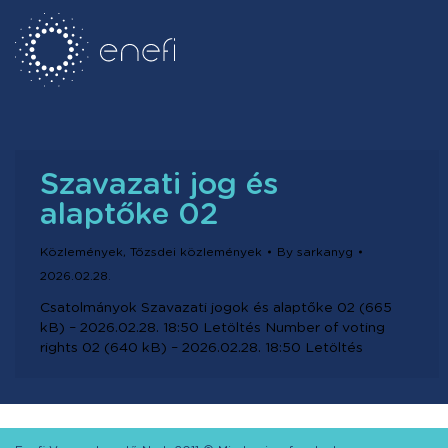
Szavazati jog és
alaptőke 02
Közlemények
,
Tőzsdei közlemények
By
sarkanyg
2026.02.28.
Csatolmányok Szavazati jogok és alaptőke 02 (665
kB) – 2026.02.28. 18:50 Letöltés Number of voting
rights 02 (640 kB) – 2026.02.28. 18:50 Letöltés