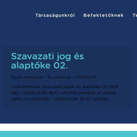
Társaságunkról
Befektetőknek
T
Szavazati jog és
alaptőke 02.
Egyéb kategória
By
sarkanyg
2026.02.28.
Csatolmányok Szavazati jogok és alaptőke 02 (665
kB) – 2026.02.28. 18:47 Letöltés Number of voting
rights 02 (640 kB) – 2026.02.28. 18:47 Letöltés