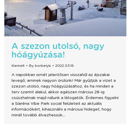
A szezon utolsó, nagy
hóágyúzása!
Kiemelt
By
borbelyb
2022.03.16.
A napokban ismét jelentősen visszahűl az éjszakai
levegő, aminek nagyon örülünk! Már gyűjtjük a vizet a
szezon utolsó, nagy hóágyúzásához, és ha minden a
terv szerint alakul, akkor egészen március 28-ig
csúszhatnak majd nálunk a látogatók. Érdemes figyelni
a Síaréna Vibe Park social felületeit az aktuális
információkért, kihasználni a márciusi hideget, hogy
minél tovább élvezhessük…