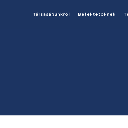
Társaságunkról
Befektetőknek
T