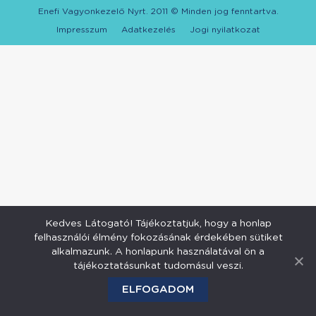
Enefi Vagyonkezelő Nyrt. 2011 © Minden jog fenntartva.
Impresszum
Adatkezelés
Jogi nyilatkozat
Kedves Látogató! Tájékoztatjuk, hogy a honlap
felhasználói élmény fokozásának érdekében sütiket
alkalmazunk. A honlapunk használatával ön a
tájékoztatásunkat tudomásul veszi.
ELFOGADOM