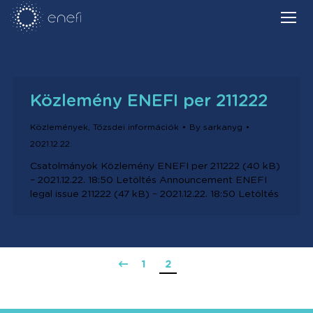
Közlemény ENEFI per 211222
Közlemények
,
Tőzsdei információk
By
sarkanyg
2021.12.22.
Csatolmányok Közlemény ENEFI per 211222 (40 kB)
– 2021.12.22. 18:50 Letöltés Announcement ENEFI
legal issue 211222 (47 kB) – 2021.12.22. 18:50 Letöltés
1
2