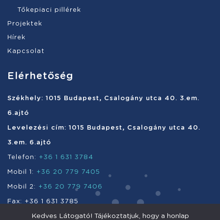
Tőkepiaci pillérek
Projektek
Hírek
Kapcsolat
Elérhetőség
Székhely: 1015 Budapest, Csalogány utca 40. 3.em.
6.ajtó
Levelezési cím: 1015 Budapest, Csalogány utca 40.
3.em. 6.ajtó
Telefon:
+36 1 631 3784
Mobil 1:
+36 20 779 7405
Mobil 2:
+36 20 779 7406
Fax: +36 1 631 3785
Kedves Látogató! Tájékoztatjuk, hogy a honlap
e-mail:
info@enefi.hu