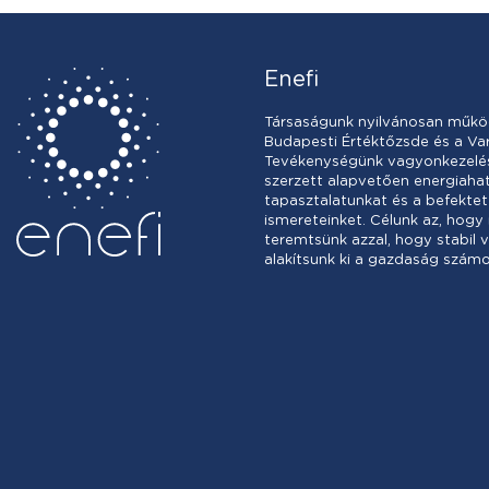
Enefi
Társaságunk nyilvánosan műkö
Budapesti Értéktőzsde és a Var
Tevékenységünk vagyonkezelésb
szerzett alapvetően energiah
tapasztalatunkat és a befektet
ismereteinket. Célunk az, hogy
teremtsünk azzal, hogy stabil 
alakítsunk ki a gazdaság számo