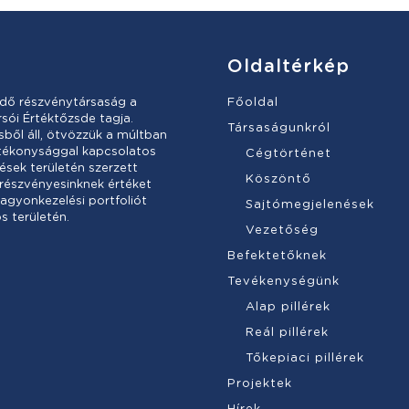
Oldaltérkép
dő részvénytársaság a
Főoldal
sói Értéktőzsde tagja.
Társaságunkról
ől áll, ötvözzük a múltban
atékonysággal kapcsolatos
Cégtörténet
ések területén szerzett
Köszöntő
 részvényesinknek értéket
vagyonkezelési portfoliót
Sajtómegjelenések
s területén.
Vezetőség
Befektetőknek
Tevékenységünk
Alap pillérek
Reál pillérek
Tőkepiaci pillérek
Projektek