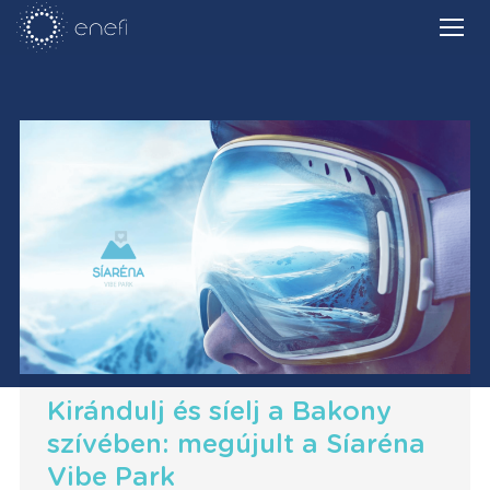
Kirándulj és síelj a Bakony
szívében: megújult a Síaréna
Vibe Park