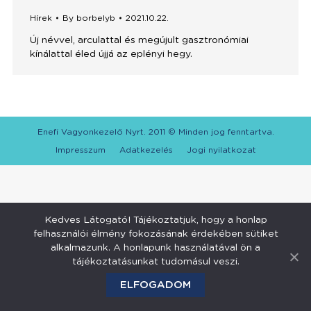
Hírek
By
borbelyb
2021.10.22.
Új névvel, arculattal és megújult gasztronómiai
kínálattal éled újjá az eplényi hegy.
Enefi Vagyonkezelő Nyrt. 2011 © Minden jog fenntartva.
Impresszum
Adatkezelés
Jogi nyilatkozat
Kedves Látogató! Tájékoztatjuk, hogy a honlap
felhasználói élmény fokozásának érdekében sütiket
alkalmazunk. A honlapunk használatával ön a
tájékoztatásunkat tudomásul veszi.
ELFOGADOM