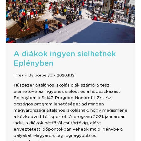
A diákok ingyen síelhetnek
Eplényben
Hírek
By
borbelyb
2020.11.19.
Húszezer általános iskolás diák számára teszi
elérhetővé az ingyenes síelést és a hódeszkázást
Eplényben a Ski43 Program Nonprofit Zrt. Az
országos program lehetőséget ad minden
magyarországi általános iskolásnak, hogy megismerje
a közkedvelt téli sportot. A program 2021. januárban
indul, a diákok hétfőtől csütörtökig, előre
egyeztetett időpontokban vehetik majd igénybe a
pályákat Magyarország legnagyobb és