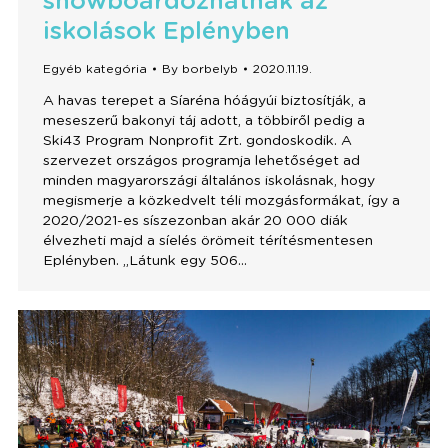
snowboardozhatnak az
iskolások Eplényben
Egyéb kategória
By
borbelyb
2020.11.19.
A havas terepet a Síaréna hóágyúi biztosítják, a
meseszerű bakonyi táj adott, a többiről pedig a
Ski43 Program Nonprofit Zrt. gondoskodik. A
szervezet országos programja lehetőséget ad
minden magyarországi általános iskolásnak, hogy
megismerje a közkedvelt téli mozgásformákat, így a
2020/2021-es síszezonban akár 20 000 diák
élvezheti majd a síelés örömeit térítésmentesen
Eplényben. „Látunk egy 506…