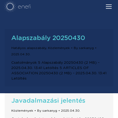
Alapszabály 20250430
Hatályos alapszabály
,
Közlemények
By
sarkanyg
2025.04.30.
Csatolmányok 5 Alapszabály 20250430 (2 MB) –
2025.04.30. 13:41 Letöltés 5 ARTICLES OF
ASSOCIATION 20250430 (2 MB) – 2025.04.30. 13:41
Letöltés
Javadalmazási jelentés
Közlemények
By
sarkanyg
2025.04.30.