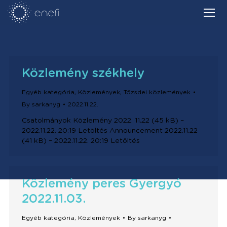
Közlemény székhely
Egyéb kategória
,
Közlemények
,
Tőzsdei közlemények
By
sarkanyg
2022.11.22.
Csatolmányok Közlemény 2022. 11.22 (45 kB) –
2022.11.22. 20:19 Letöltés Announcement 2022.11.22
(41 kB) – 2022.11.22. 20:19 Letöltés
Közlemény peres Gyergyó
2022.11.03.
Egyéb kategória
,
Közlemények
By
sarkanyg