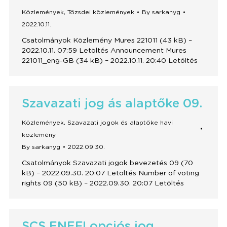
Közlemények
,
Tőzsdei közlemények
By
sarkanyg
2022.10.11.
Csatolmányok Közlemény Mures 221011 (43 kB) –
2022.10.11. 07:59 Letöltés Announcement Mures
221011_eng-GB (34 kB) – 2022.10.11. 20:40 Letöltés
Szavazati jog ás alaptőke 09.
Közlemények
,
Szavazati jogok és alaptőke havi
közlemény
By
sarkanyg
2022.09.30.
Csatolmányok Szavazati jogok bevezetés 09 (70
kB) – 2022.09.30. 20:07 Letöltés Number of voting
rights 09 (50 kB) – 2022.09.30. 20:07 Letöltés
SCS ENEFI opciós jog