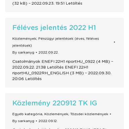
(32 kB) – 2022.09.23. 19:51 Letöltés
Féléves jelentés 2022 H1
Közlemények
,
Pénzügyi jelentések (éves, féléves
jelentések)
By
sarkanyg
2022.09.22.
Csatolmányok ENEFI 22H1 riportHU_0922 (4 MB) –
2022.09.22. 21:38 Letöltés ENEFI 22H1
riportHU_0922RH_ENGLISH (3 MB) – 2022.09.30.
20:06 Letöltés
Közlemény 220912 TK IG
Egyéb kategória
,
Közlemények
,
Tőzsdei közlemények
By
sarkanyg
2022.09.12.