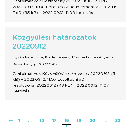
Csatolmányok Közlemény 220912 TK IG (33 kB) –
2022.09.12. 11:08 Letöltés Announcement 220912 TK
BoD (85 kB) – 2022.09.12. 11:08 Letöltés
Közgyűlési határozatok
20220912
Egyéb kategória
,
Közlemények
,
Tőzsdei közlemények
By
sarkanyg
2022.09.12.
Csatolmányok Közgyűlési határozatok 20220912 (54
kB) – 2022.09.12. 11:07 Letöltés BoD
resolutions_20220912 (48 kB) – 2022.09.12. 11:07
Letöltés
1
…
16
17
18
19
20
…
22