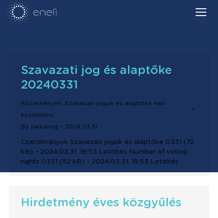
Szavazati jog és alaptőke
20240331
Közlemények
,
Szavazati jogok és alaptőke havi
közlemény
By
sarkanyg
2024.03.31.
Csatolmányok Szavazati jogok és alaptőke 0331 (72
kB) – 2024.03.31. 18:53 Letöltés Number of voting
rights 0331 (52 kB) – 2024.03.31. 18:53 Letöltés
Hirdetmény éves közgyűlés