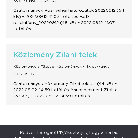
By
sarkanyg
2022.09.12.
Csatolmányok Közgyűlési határozatok 20220912 (54
kB) – 2022.09.12. 11:07 Letöltés BoD
resolutions_20220912 (48 kB) – 2022.09.12. 11:07
Letöltés
Közlemény Zilahi telek
Közlemények
,
Tőzsdei közlemények
By
sarkanyg
2022.09.02.
Csatolmányok Közlemény Zilahi telek z (44 kB) –
2022.09.02. 14:59 Letöltés Announcement Zilah c
(33 kB) – 2022.09.02. 14:59 Letöltés
1
…
16
17
18
19
20
…
22
Kedves Látogató! Tájékoztatjuk, hogy a honlap