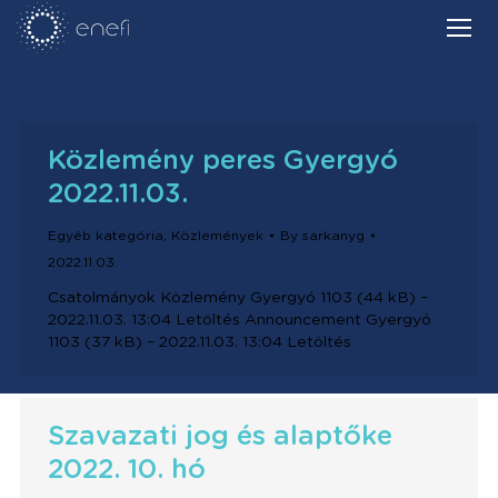
Közlemény peres Gyergyó
2022.11.03.
Egyéb kategória
,
Közlemények
By
sarkanyg
2022.11.03.
Csatolmányok Közlemény Gyergyó 1103 (44 kB) –
2022.11.03. 13:04 Letöltés Announcement Gyergyó
1103 (37 kB) – 2022.11.03. 13:04 Letöltés
Szavazati jog és alaptőke
2022. 10. hó