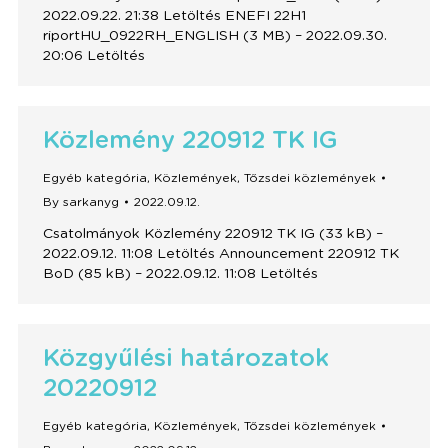
2022.09.22. 21:38 Letöltés ENEFI 22H1
riportHU_0922RH_ENGLISH (3 MB) – 2022.09.30.
20:06 Letöltés
Közlemény 220912 TK IG
Egyéb kategória
,
Közlemények
,
Tőzsdei közlemények
By
sarkanyg
2022.09.12.
Csatolmányok Közlemény 220912 TK IG (33 kB) –
2022.09.12. 11:08 Letöltés Announcement 220912 TK
BoD (85 kB) – 2022.09.12. 11:08 Letöltés
Közgyűlési határozatok
20220912
Egyéb kategória
,
Közlemények
,
Tőzsdei közlemények