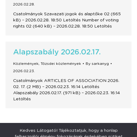
2026.02.28.
Csatolmányok Szavazati jogok és alaptőke 02 (665
kB) – 2026.02.28. 18:50 Letöltés Number of voting
rights 02 (640 kB) – 2026.02.28. 18:50 Letöltés
Alapszabály 2026.02.17.
Közlemények
,
Tőzsdei közlemények
By
sarkanyg
2026.02.23.
Csatolmányok ARTICLES OF ASSOCIATION 2026.
02. 17. (2 MB) – 2026.02.23. 16:14 Letöltés
Alapszabály 2026.02.17. (971 kB) – 2026.02.23. 16:14
Letöltés
1
2
3
4
5
…
22
Kedves Látogató! Tájékoztatjuk, hogy a honlap
felhasználói élmény fokozásának érdekében sütiket