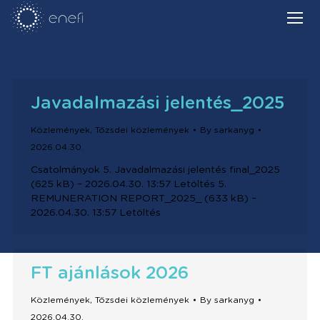
Javadalmazási jelentés_2025
Közlemények
,
Tőzsdei közlemények
By
sarkanyg
2026.04.30.
Csatolmányok 5. Javadalmazási jelentés final_2025
(625 kB) – 2026.04.30. 13:57 Letöltés 5.
REMUNERATION REPORT_2025_ (633 kB) –
2026.04.30. 13:57 Letöltés
FT ajánlások 2026
Közlemények
,
Tőzsdei közlemények
By
sarkanyg
2026.04.30.